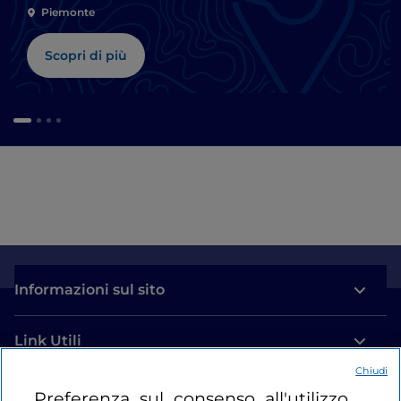
Piemonte
Scopri di più
Informazioni sul sito
Link Utili
Chiudi
Login
Preferenza sul consenso all'utilizzo