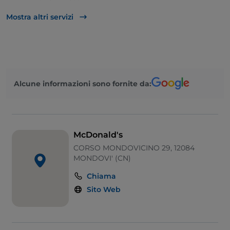
Asporto
Mostra altri servizi
Bagno per disabili
Bancomat
Mastercard
Alcune informazioni sono fornite da:
Menù bambini
Non fumatori
Pagamento con Satispay
McDonald's
Parcheggio
CORSO MONDOVICINO 29, 12084
MONDOVI' (CN)
Tavoli all'aperto
Chiama
Visa
Sito Web
Wi-Fi
Zona bambini