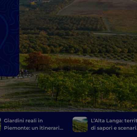
o
Giardini reali in
L’Alta Langa: terri
Piemonte: un itinerario
di sapori e scenari
di pura bellezza
inediti