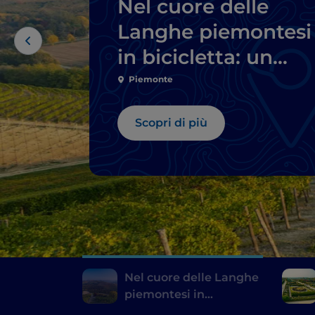
Nel cuore delle
Langhe piemontesi
in bicicletta: un
itinerario da
Piemonte
Barbaresco a Barol
Scopri di più
Nel cuore delle Langhe
piemontesi in
bicicletta: un itinerario