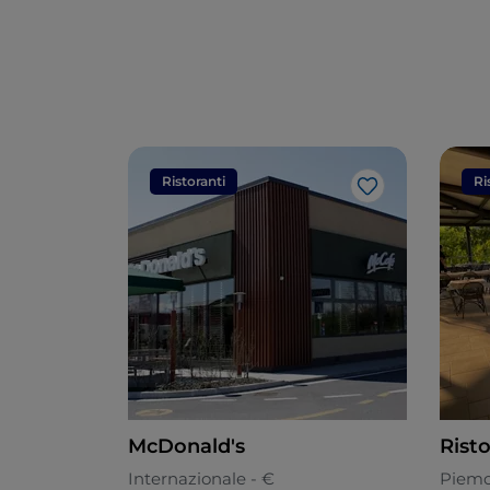
Ristoranti
Ri
Like
McDonald's
Risto
Internazionale - €
Piemo