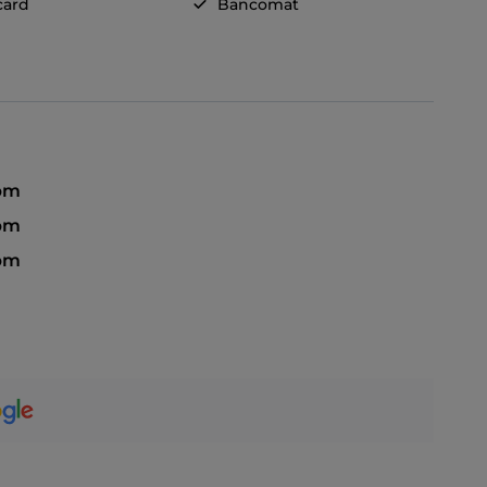
card
Bancomat
pm
 pm
 pm