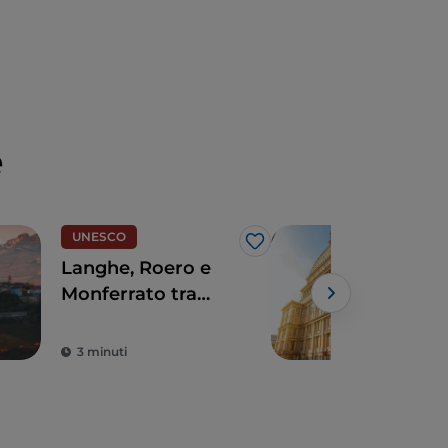
e
UNESCO
Arte
Like
Langhe, Roero e
Pie
Monferrato tra
reg
preziose viti,
ann
borghi e castelli
natu
3 minuti
5 m