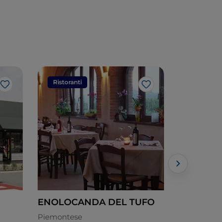
Ristoranti
Ristorant
Like
Like
ENOLOCANDA DEL TUFO
Il Melogr
Piemontese
Piemontes