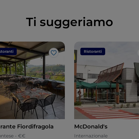
Ti suggeriamo
storanti
Ristoranti
Like
rante Fiordifragola
McDonald's
ntese - €€
Internazionale