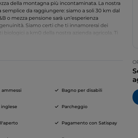
llezza della montagna più incontaminata. La nostra
 semplice da raggiungere: siamo a soli 30 km dal
 B&B o mezza pensione sarà un’esperienza
a genuinità. Siamo certi che ti innamorerai dei
ti biologici a km0 della nostra azienda agricola. Ti
O
S
a
i ammessi
Bagno per disabili
a inglese
Parcheggio
ll'aperto
Pagamento con Satispay