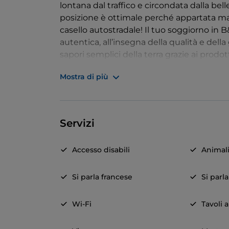
lontana dal traffico e circondata dalla be
posizione è ottimale perché appartata ma
casello autostradale! Il tuo soggiorno in
autentica, all’insegna della qualità e dell
sapori semplici della terra grazie ai prodot
aspettiamo a Cascina Veja!
Mostra di più
Servizi
Accesso disabili
Animal
Si parla francese
Si parl
Wi-Fi
Tavoli a