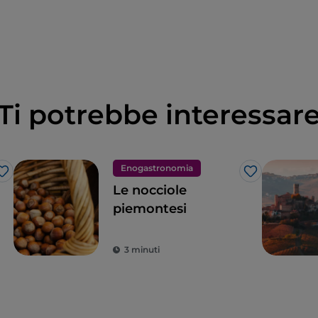
Ti potrebbe interessar
Enogastronomia
Like
Like
Le nocciole
piemontesi
3 minuti