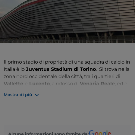
Il primo stadio di proprietà di una squadra di calcio in
Italia è lo
Juventus Stadium di Torino
. Si trova nella
zona nord occidentale della città, tra i quartieri di
Vallette
e
Lucento
, a ridosso di
Venaria Reale
, ed è
stato costruito dove c’era un altro monumentale
Mostra di più
impianto torinese che non ha avuto grande fortuna:
lo
stadio delle Alpi
. Era un impianto costruito in stile
modernista sul finire degli Anni ‘80 per ospitare gli
incontri dei Mondiali di calcio di Italia ’90. Mai amato
dai torinesi perché troppo grande e troppo scomodo,
Alcune informazioni sono fornite da:
spesso vuoto, nel 2006 si è deciso di abbatterlo per