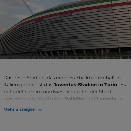
Das erste Stadion, das einer Fußballmannschaft in
Italien gehört, ist das
Juventus-Stadion in Turin
. Es
befindet sich im nordwestlichen Teil der Stadt,
zwischen den Stadtteilen
Vallette
und
Lucento
, in
der Nähe von
Venaria Reale
, und wurde dort
Mehr anzeigen
errichtet, wo sich eine andere monumentale Anlage
in Turin befand, die kein großes Glück hatte: das
Stadion der Alpen
. Es war eine Anlage, die Ende der