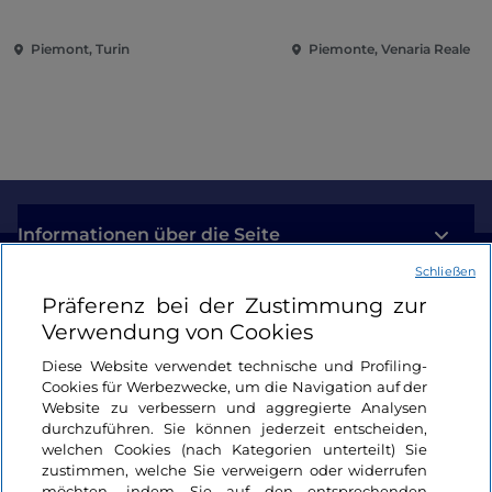
Eroberung der Renaissance
Piemont, Turin
Piemonte, Venaria Reale
Informationen über die Seite
Schließen
Nützliche Links
Präferenz bei der Zustimmung zur
Verwendung von Cookies
Login
Diese Website verwendet technische und Profiling-
Cookies für Werbezwecke, um die Navigation auf der
Bleiben wir in Kontakt
Website zu verbessern und aggregierte Analysen
durchzuführen. Sie können jederzeit entscheiden,
welchen Cookies (nach Kategorien unterteilt) Sie
zustimmen, welche Sie verweigern oder widerrufen
möchten, indem Sie auf den entsprechenden