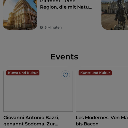
Piemont – eine
Region, die mit Natur
und Geschichte
verzaubert
5 Minuten
Events
Kunst und Kultur
Kunst und Kultur
Like
Giovanni Antonio Bazzi,
Les Modernes. Von Ma
genannt Sodoma. Zur
bis Bacon