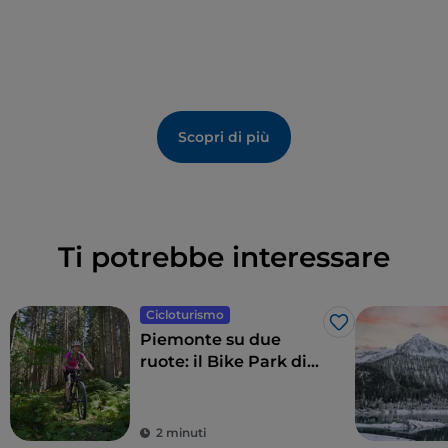
Scopri di più
Ti potrebbe interessare
Cicloturismo
Like
Piemonte su due
ruote: il Bike Park di
Sauze d’Oulx
2 minuti