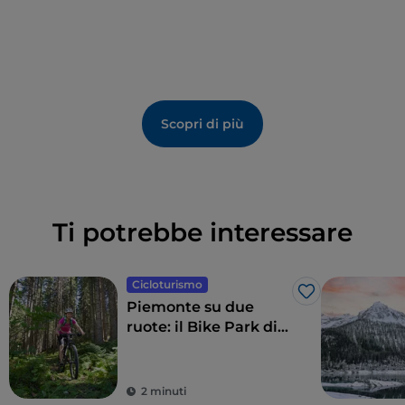
della sua fabbrica intorno alla quale lavorarono i più
famosi architetti dell’epoca e si riunirono filosofi,
sociologi, letterati per l’elaborazione di un forte
pensiero di comunità.
Scopri di più
Ti potrebbe interessare
Cicloturismo
Like
Piemonte su due
ruote: il Bike Park di
Sauze d’Oulx
2 minuti