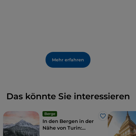
verbunden ist. Genau aus diesem Grund wurde Ivrea
zum UNESCO-Weltkulturerbe erklärt. Noch heute
leben die Einwohner von Ivrea in der Erinnerung an
eine Epoche, die für die gesamte
Industriegeschichte Italiens und der Welt von
grundlegender Bedeutung war. Eine Stadt für die
Arbeit, aber auch für die Arbeiter-Bürger, für das
menschliche, soziale und kulturelle Wachstum der
Mehr erfahren
Familien und ihrer Fabrik, an der die berühmtesten
Architekten der Zeit arbeiteten und Philosophen,
Soziologen und Schriftsteller zusammenkamen, um
ein starkes Gemeinschaftsdenken zu entwickeln.
Das könnte Sie interessieren
Berge
Like
In den Bergen in der
Nähe von Turin:
Unternehmungen