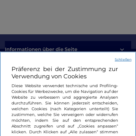
Informationen über die Seite
Schließen
Nützliche Links
Präferenz bei der Zustimmung zur
Verwendung von Cookies
Login
Diese Website verwendet technische und Profiling-
Cookies für Werbezwecke, um die Navigation auf der
Bleiben wir in Kontakt
Website zu verbessern und aggregierte Analysen
durchzuführen. Sie können jederzeit entscheiden,
welchen Cookies (nach Kategorien unterteilt) Sie
zustimmen, welche Sie verweigern oder widerrufen
möchten, indem Sie auf den entsprechenden
Abschnitt zugreifen und auf „Cookies anpassen“
klicken. Durch Klicken auf „Alle zulassen“ stimmen