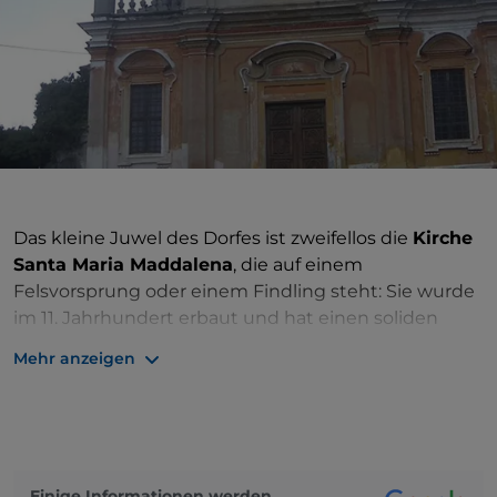
Das kleine Juwel des Dorfes ist zweifellos die
Kirche
Santa Maria Maddalena
, die auf einem
Felsvorsprung oder einem Findling steht: Sie wurde
im 11. Jahrhundert erbaut und hat einen soliden
Glockenturm auf der rechten Seite der Fassade. Die
Mehr anzeigen
Pfarrkirche stammt aus dem frühen 18. Jahrhundert.
Zwischen Pylonen und Votivkapellen, im Schatten
der Wälder, trifft man dann auf die
kleine Kirche
San Rocco
, die während einer Pest im
15. Jahrhundert erbaut wurde.
Einige Informationen werden