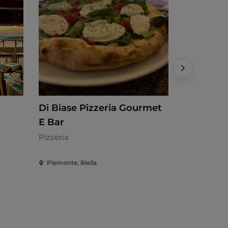
Di Biase Pizzeria Gourmet
Il Pozzo 
E Bar
Italiana
Pizzeria
Piemonte, Biella
Piemonte, 