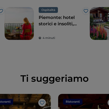
Ospitalità
Like
Like
Piemonte: hotel
storici e insoliti,
location da sogno
per tour alla
4 minuti
ricerca del bello
Ti suggeriamo
storanti
Ristoranti
Like