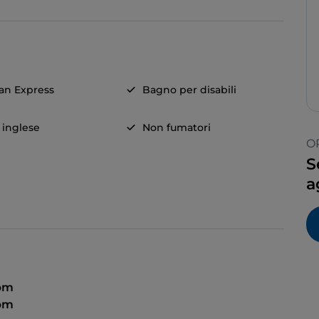
an Express
Bagno per disabili
a inglese
Non fumatori
O
S
a
 pm
 pm