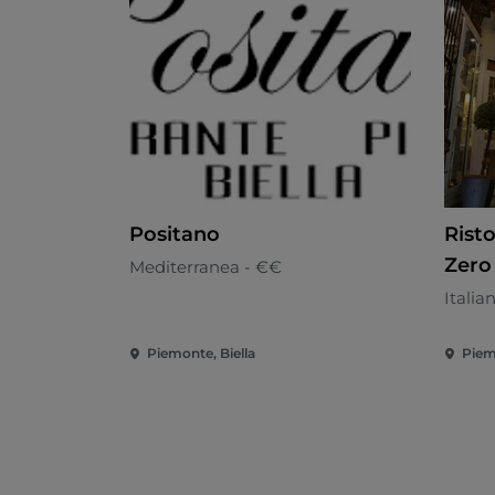
Positano
Rist
Zero
Mediterranea - €€
Italia
Piemonte, Biella
Piem