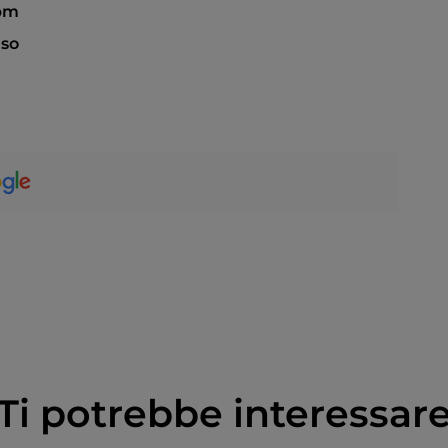
 pm
so
Ti potrebbe interessar