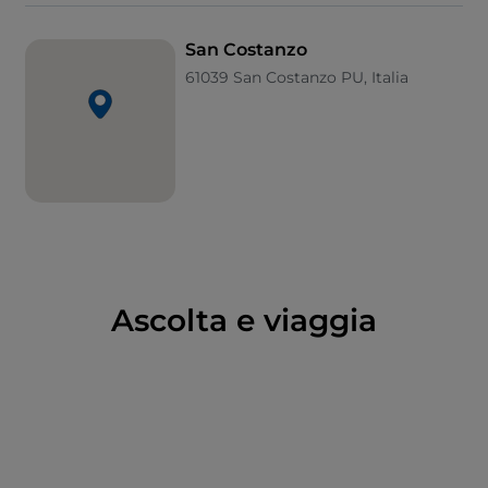
Quadreria Comunale e la Sala archeologica
dell'abitato protostorico e della necropoli picena.
San Costanzo
61039 San Costanzo PU, Italia
La
prima domenica di Quaresima
, il borgo è
animato dalla più antica sagra delle Marche, la
Sagra
Polentara
, che ha superato le 200 edizioni.
Da non perdere poi il
Teatro storico della
Concordia
, che ospita una stagione di prosa,
la
chiesa Collegiata e la chiesa di Sant’Agostino
.
Ascolta e viaggia