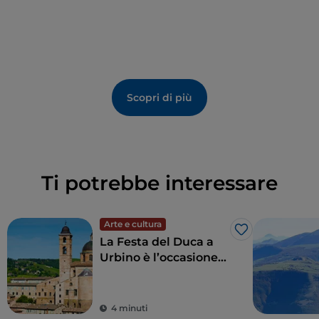
Scopri di più
Ti potrebbe interessare
Arte e cultura
Like
La Festa del Duca a
Urbino è l’occasione
giusta per respirare
l’essenza delle
Marche
4 minuti