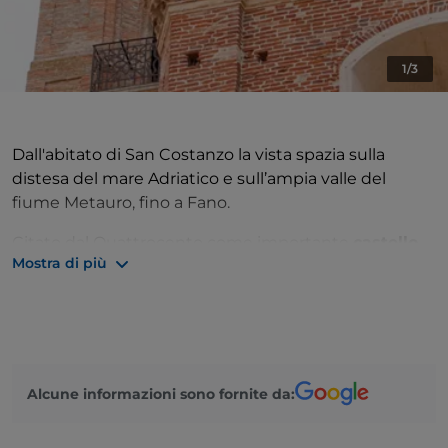
1/3
Dall'abitato di San Costanzo la vista spazia sulla
distesa del mare Adriatico e sull’ampia valle del
fiume Metauro, fino a Fano.
Citato dal Quattrocento come importante
castello
Mostra di più
posto sotto la giurisdizione di Fano, il borgo sorge in
un territorio abitato sin dall’VIII secolo a.C.
Il
centro storico
, che nel periodo natalizio ospita un
presepio esoterico, è tuttora
cinto da mura
, e
conserva resti del castello quattrocentesco.
Alcune informazioni sono fornite da:
Da visitare l'elegante
palazzo nobiliare dei conti
Cassi
: realizzato alla fine del XVIII sec., ospita la