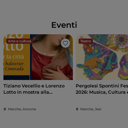
Eventi
Arte e cultura
Teatro
Like
Tiziano Vecellio e Lorenzo
Pergolesi Spontini Fes
Lotto in mostra alla
2026: Musica, Cultura 
Pinacoteca di Ancona
Spettacolo nel Cuore 
Marche
Marche, Ancona
Marche, Jesi