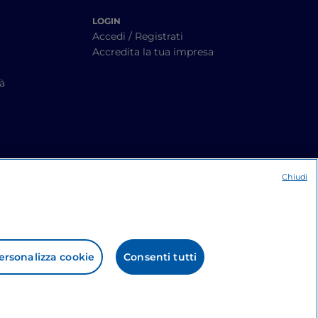
LOGIN
Accedi / Registrati
Accredita la tua impresa
tà
Chiudi
ersonalizza cookie
Consenti tutti