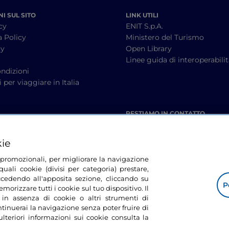
I SUL SITO
LINK UTILI
cy
ENIT S.p.A.
a Policy
Ministero del Turismo
cy
Open Library
à
Linee guida di interoperabili
ndizioni
 per viaggiare in Italia
RESTIAMO IN CONTATTO
kie
tà promozionali, per migliorare la navigazione
uali cookie (divisi per categoria) prestare,
cedendo all'apposita sezione, cliccando su
P
morizzare tutti i cookie sul tuo dispositivo. Il
 in assenza di cookie o altri strumenti di
tinuerai la navigazione senza poter fruire di
ulteriori informazioni sui cookie consulta la