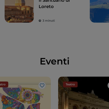
Il Santuario di
Loreto
3 minuti
Eventi
atro
Teatro
Like