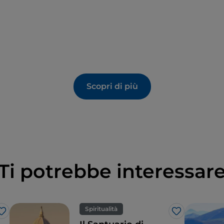
Scopri di più
Ti potrebbe interessar
Spiritualità
Like
Like