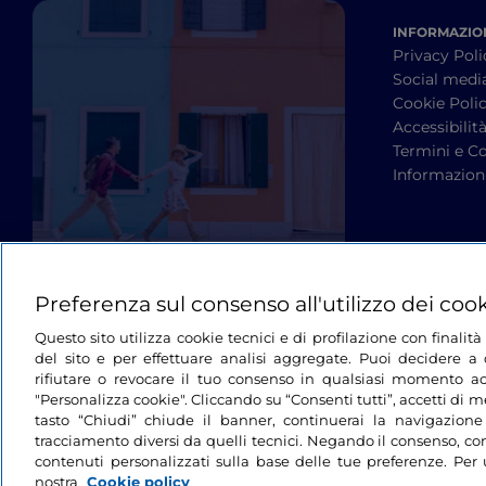
INFORMAZION
Privacy Poli
Social medi
Cookie Poli
Accessibilit
Termini e Co
Informazioni
Preferenza sul consenso all'utilizzo dei coo
Questo sito utilizza cookie tecnici e di profilazione con finali
del sito e per effettuare analisi aggregate. Puoi decidere a q
rifiutare o revocare il tuo consenso in qualsiasi momento ac
"Personalizza cookie". Cliccando su “Consenti tutti”, accetti di me
tasto “Chiudi” chiude il banner, continuerai la navigazione
tracciamento diversi da quelli tecnici. Negando il consenso, con
contenuti personalizzati sulla base delle tue preferenze. Per 
nostra
Cookie policy