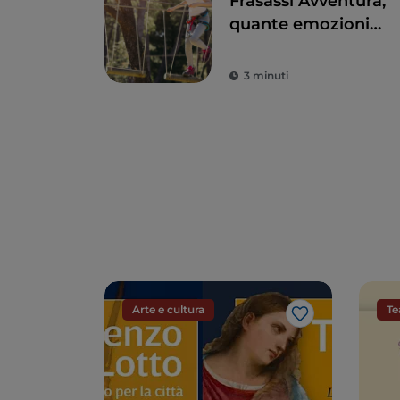
Frasassi Avventura,
quante emozioni
tra bosco e fiume
nel cuore delle
3 minuti
Marche
Arte e cultura
Te
Like