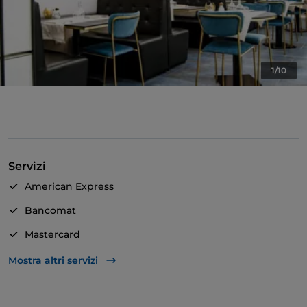
1/10
Servizi
American Express
Bancomat
Mastercard
TheFork PAY
Mostra altri servizi
Unionpay via TheFork PAY
Visa