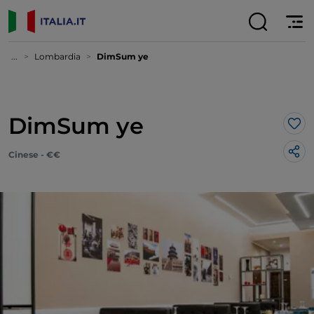
...
Lombardia
DimSum ye
DimSum ye
Lik
Cinese - €€