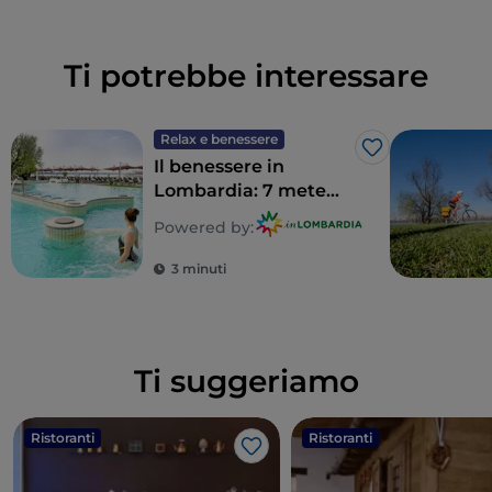
Ti potrebbe interessare
Relax e benessere
Like
Il benessere in
Lombardia: 7 mete
per un detox totale
Powered by:
3 minuti
Ti suggeriamo
Ristoranti
Ristoranti
Like