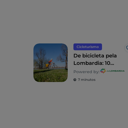
Cicloturismo
De bicicleta pela
Lombardia: 10
itinerários em
Powered by:
família
7 minutos