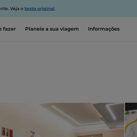
nte. Veja o
texto original
.
 fazer
Planeie a sua viagem
Informações