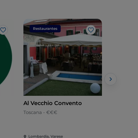
Restaurantes
Restaura
Gosto
Gosto
Al Vecchio Convento
Fra Diavo
Toscana - €€€
Pizaria - €
Lombardia, Varese
Lombardia,