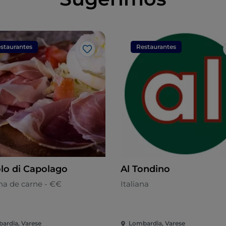
staurantes
Restaurantes
Gosto
olo di Capolago
Al Tondino
ha de carne - €€
Italiana
ardia, Varese
Lombardia, Varese