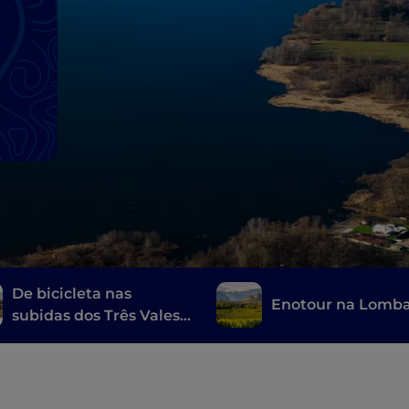
De bicicleta nas
Enotour na Lomba
subidas dos Três Vales
de Varese