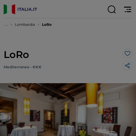
...
Lombardia
LoRo
LoRo
Lik
Mediterranea - €€€