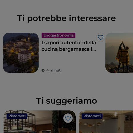
Ti potrebbe interessare
Enogastronomia
Like
I sapori autentici della
cucina bergamasca in
Val Brembana
4 minuti
Ti suggeriamo
Ristoranti
Ristoranti
Like