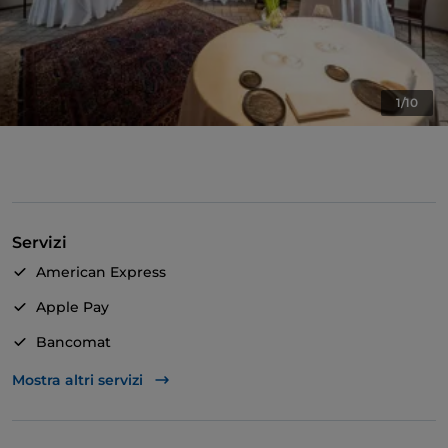
1/10
Servizi
American Express
Apple Pay
Bancomat
Mastercard
Mostra altri servizi
Visa
Bagno per disabili