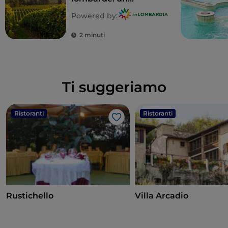
territorio tutto da
Powered by:
gustare
2 minuti
Ti suggeriamo
Ristoranti
Ristoranti
Like
Rustichello
Villa Arcadio