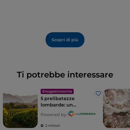
dell’antica Roma.
Prima di concludere la visita e uscire dal complesso
potete fermarvi a fare acquisti in un piccolo negozio
di
souvenir e prodotti naturali
, realizzati dai monaci
secondo le ricette di una volta.
Scopri di più
Ti potrebbe interessare
Enogastronomia
Like
5 prelibatezze
lombarde: un
territorio tutto da
Powered by:
gustare
2 minuti