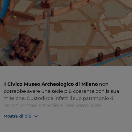
Il
Civico Museo Archeologico di Milano
non
potrebbe avere una sede più coerente con la sua
missione. Custodisce infatti il suo patrimonio di
reperti romani e medievali nel complesso
benedettino del
Monastero Maggiore di San.
Mostra di più
Maurizio
, che fu costruito in epoca carolingia
nell’area del
Circo romano
recuperando alcune