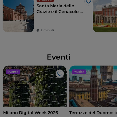
Like
Santa Maria delle
Grazie e il Cenacolo di
Leonardo, per un
tocco di Rinascimento
vero
2 minuti
Eventi
Evento
Musica
Like
Milano Digital Week 2026
Terrazze del Duomo: 