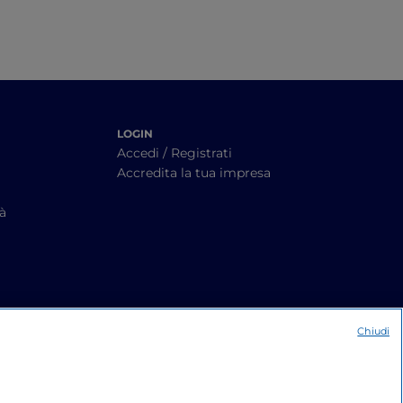
LOGIN
Accedi / Registrati
Accredita la tua impresa
tà
Chiudi