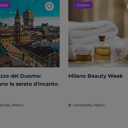
sica
Evento
Like
azze del Duomo:
Milano Beauty Week
ano le serate d'incanto
ardia, Milano
Lombardia, Milano