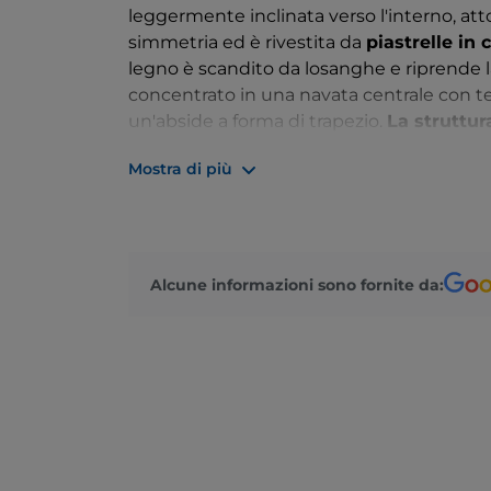
leggermente inclinata verso l'interno, atto
simmetria ed è rivestita da
piastrelle in
legno è scandito da losanghe e riprende l
concentrato in una navata centrale con te
un'abside a forma di trapezio.
La struttur
pilastri in cemento armato che convergono 
Mostra di più
del grigio, ma la luce naturale proviene d
fianchi della chiesa, e dal sottile inser
leggerezza
.
Alcune informazioni sono fornite da: