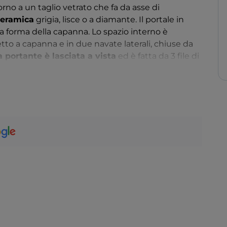
rno a un taglio vetrato che fa da asse di
 ceramica
grigia, lisce o a diamante. Il portale in
a forma della capanna. Lo spazio interno è
tto a capanna e in due navate laterali, chiuse da
a portante è lasciata a vista
ed è fatta da 3 file di
nelle travi del soffitto. Tutto è giocato sui toni
a numerose finestre con vetri blu cobalto, lungo i
to di vetrocemento che produce una
sensazione di