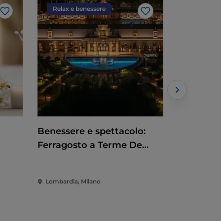
Relax e benessere
Arte e cu
Like
Like
Benessere e spettacolo:
Arianteo
Ferragosto a Terme De
Montel
Lombardia, Milano
Lombardia,