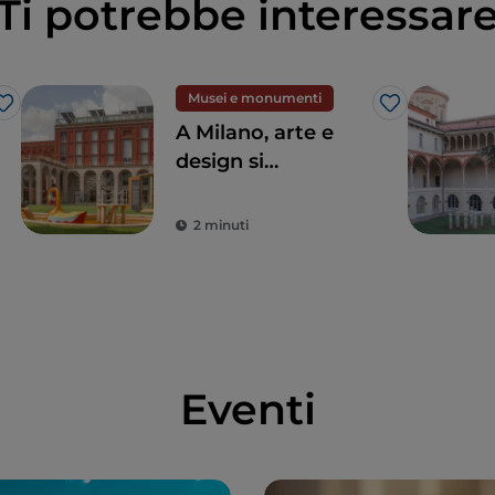
Ti potrebbe interessar
Musei e monumenti
Like
Like
A Milano, arte e
design si
incontrano alla
Triennale
2 minuti
Eventi