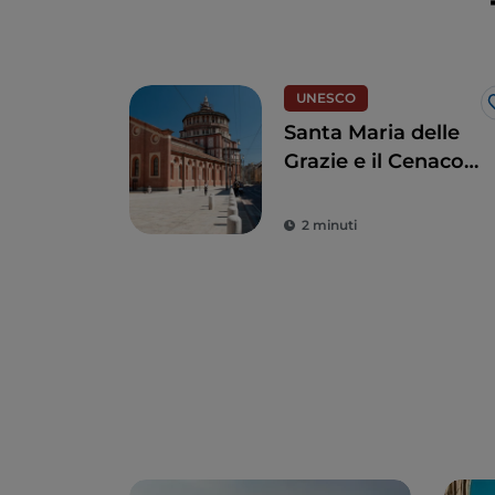
UNESCO
Santa Maria delle
Grazie e il Cenacolo
di Leonardo, per un
tocco di
2 minuti
Rinascimento vero