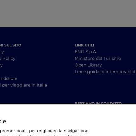
I SUL SITO
LINK UTILI
cy
ENIT S.p.A.
a Policy
Ministero del Turismo
cy
Open Library
à
Linee guida di interoperabili
ndizioni
 per viaggiare in Italia
RESTIAMO IN CONTATTO
kie
tà promozionali, per migliorare la navigazione