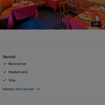
1/5
Servizi
Bancomat
Mastercard
Visa
Accesso disabili
Mostra altri servizi
Bagno per disabili
Si parla tedesco