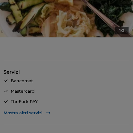
1/3
Servizi
Bancomat
Mastercard
TheFork PAY
Unionpay via TheFork PAY
Mostra altri servizi
Visa
Animali ammessi