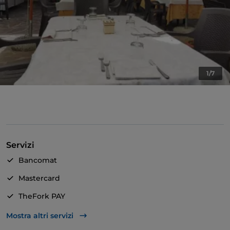
1/7
Servizi
Bancomat
Mastercard
TheFork PAY
Unionpay via TheFork PAY
Mostra altri servizi