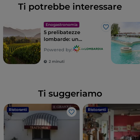
Ti potrebbe interessare
Enogastronomia
Like
5 prelibatezze
lombarde: un
territorio tutto da
Powered by:
gustare
2 minuti
Ti suggeriamo
Ristoranti
Ristoranti
Like