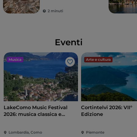
2 minuti
Eventi
Musica
Arte e cultura
Like
LakeComo Music Festival
Cortintelvi 2026: VII°
2026: musica classica e
Edizione
contemporanea tra ville e
giardini sul Lago di Como
Lombardia, Como
Piemonte