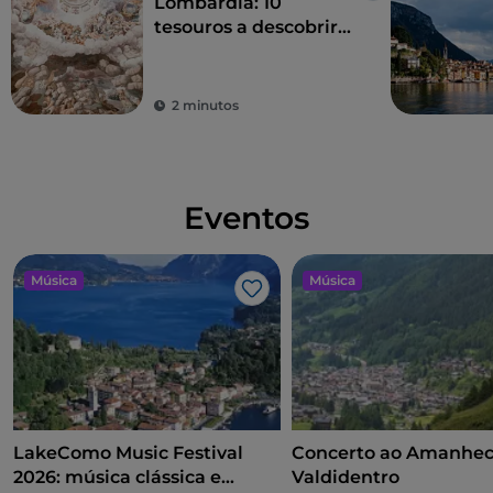
Lombardia: 10
tesouros a descobrir
em Milão e arredores
2 minutos
Eventos
Música
Música
Gosto
LakeComo Music Festival
Concerto ao Amanhec
2026: música clássica e
Valdidentro