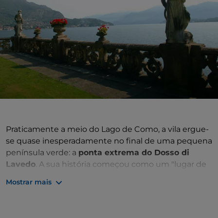
Praticamente a meio do Lago de Como, a vila ergue-
se quase inesperadamente no final de uma pequena
península verde: a
ponta extrema do Dosso di
Lavedo
. A sua história começou como um "lugar de
prazeres" encomendado pelo cardeal milanês
Mostrar mais
Angelo Maria Durini no final do século XVIII. O último
proprietário, o explorador
Guido Monzino
,
transformou o interior numa espécie de casa-museu,