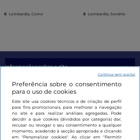
contemporânea entre vilas e
jardins no Lago de Como
Lombardia, Como
Lombardia, Sondrio
Informações sobre o site
Continue sem aceitar
Preferência sobre o consentimento
Ligações úteis
para o uso de cookies
Este site usa cookies técnicos e de criação de perfil
Iniciar sessão
para fins promocionais, para melhorar a navegação
no site e para realizar análises agregadas. Pode
Mantenha-se em contacto
decidir a que cookies (divididos por categoria) dar,
recusar ou revogar o seu consentimento a qualquer
momento, acedendo à secção apropriada e clicando
em "Personalizar cookies". Ao clicar em "Permitir