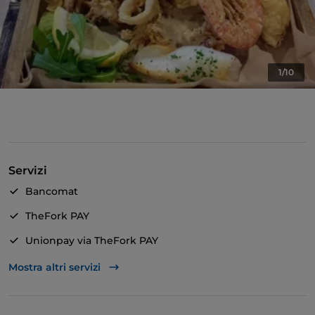
1/10
Servizi
Bancomat
TheFork PAY
Unionpay via TheFork PAY
Accesso disabili
Mostra altri servizi
Animali ammessi