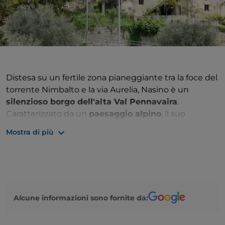
Distesa su un fertile zona pianeggiante tra la foce del
torrente Nimbalto e la via Aurelia, Nasino è un
silenzioso borgo dell'alta Val Pennavaira
.
Caratterizzato da un
paesaggio alpino
, il suo
territorio formato da rocce dolomitiche e pascoli
Mostra di più
d'alta quota è meta di fungaioli e
punto di partenza
per escursioni
al Monte Galero (1708 m). Abitato già
in epoca preistorica, come dimostrano i numerosi
reperti rinvenuti ad Arma di Nasino e attualmente
esposti al
Museo Civico di Albenga
, l’insediamento
Alcune informazioni sono fornite da:
era noto in epoca romana col nome di "
Naticium
".
Divenuto nel
medioevo
proprietà dei marchesi Del
Carretto di Balestrino, che lo arricchirono di un