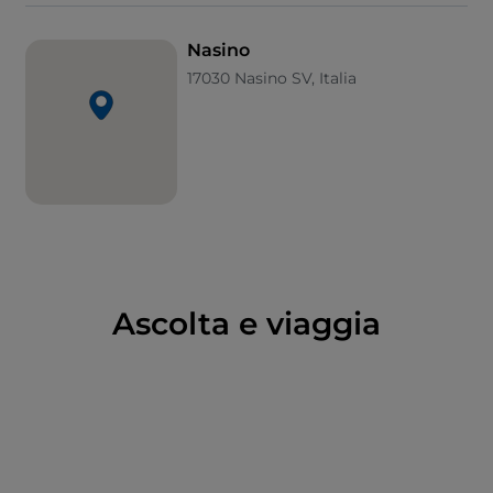
castello
di cui oggi rimangono le rovine, il feudo
passò in epoca moderna sotto la sovranità del Regno
Nasino
di Sardegna.
17030 Nasino SV, Italia
Meritano di certo una visita il
Santuario della
Madonna di Curagna
e
la parrocchiale seicentesca
dedicata a
San Giovanni Battista
.
Ascolta e viaggia