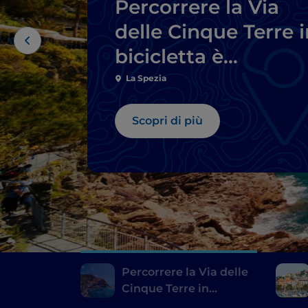
Percorrere la Via
delle Cinque Terre i
bicicletta è
un’avventura
La Spezia
indimenticabile
Scopri di più
Percorrere la Via delle
Cinque Terre in
bicicletta è