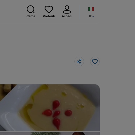
IT
Cerca
Preferiti
Accedi
Like