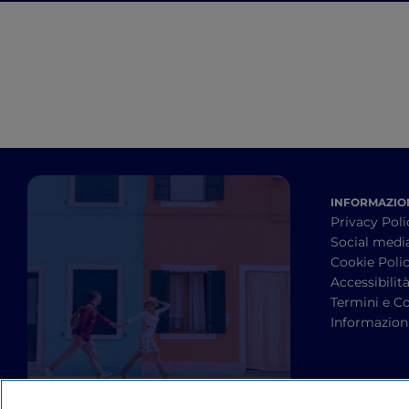
un’avventura
indimenticabile
INFORMAZION
Privacy Poli
Social medi
Cookie Poli
Accessibilit
Termini e Co
Informazioni