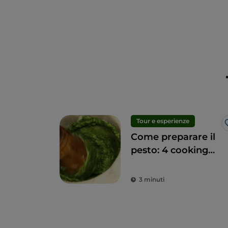
Tour e esperienze
Come preparare il
pesto: 4 cooking
class con vista in
Liguria
3 minuti