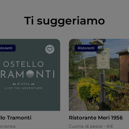
Ti suggeriamo
storanti
Ristoranti
Like
llo Tramonti
Ristorante Meri 1956
erranea
Cucina di pesce - €€