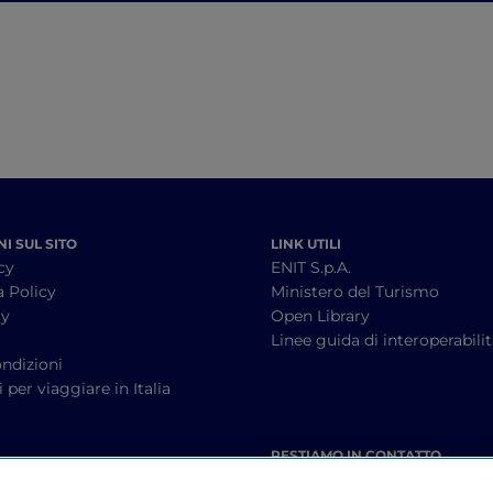
centro marittimo
I SUL SITO
LINK UTILI
cy
ENIT S.p.A.
a Policy
Ministero del Turismo
cy
Open Library
à
Linee guida di interoperabili
ndizioni
 per viaggiare in Italia
RESTIAMO IN CONTATTO