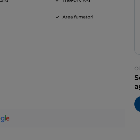
card
TheFork PAY
Area fumatori
O
S
a