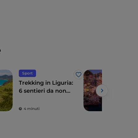
e
Sport
Nat
Like
Trekking in Liguria:
I pa
6 sentieri da non
Ligu
perdere
Powe
4 minuti
4 m