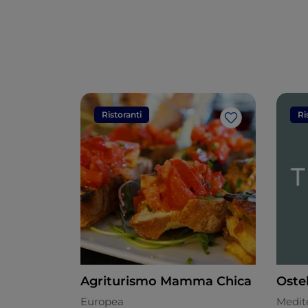
Ristoranti
Ri
Like
Agriturismo Mamma Chica
Oste
Europea
Medit