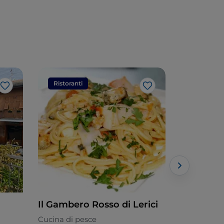
Ristoranti
Ristorant
Like
Like
Il Gambero Rosso di Lerici
Agriturism
Cucina di pesce
Ligure