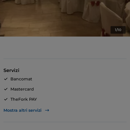
1/10
Servizi
Bancomat
Mastercard
TheFork PAY
Unionpay via TheFork PAY
Mostra altri servizi
Visa
Accesso disabili