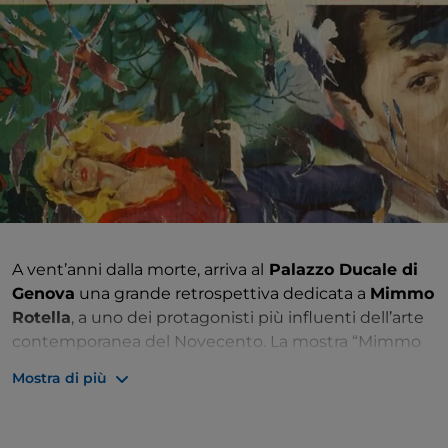
A vent’anni dalla morte, arriva al
Palazzo Ducale di
Genova
una grande retrospettiva dedicata a
Mimmo
Rotella
, a uno dei protagonisti più influenti dell’arte
contemporanea del Novecento. La mostra “Mimmo
Rotella. 1945–2005”, curata da Alberto Fiz e realizzata
Mostra di più
in collaborazione con la Fondazione Mimmo Rotella,
sarà aperta dal 24 aprile al 13 settembre 2026.
Mimmo Rotella (Catanzaro, 7 ottobre 1918 – Milano, 8