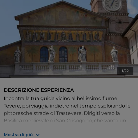
1/22
DESCRIZIONE ESPERIENZA
Incontra la tua guida vicino al bellissimo fiume
Tevere, poi viaggia indietro nel tempo esplorando le
pittoresche strade di Trastevere. Dirigiti verso la
Basilica medievale di San Crisogono, che vanta un
interno impressionante. Poi, scendi nel sottosuolo e
Mostra di più
ritrovati nella Roma del IV secolo. Immergiti