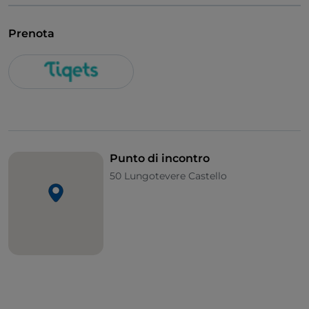
scattare qualche foto al Ponte Sant'Angelo, noto
anche come Ponte degli Angeli.
Prenota
Punto di incontro
50 Lungotevere Castello