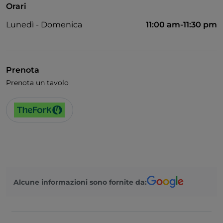
Orari
Accesso disabili
Lunedì - Domenica
11:00 am-11:30 pm
Animali ammessi
Bagno per disabili
Cena con spettacolo
Prenota
Prenota un tavolo
Si parla inglese
Karaoke
Menù bambini
Partite di Calcio
Wi-Fi
Alcune informazioni sono fornite da: