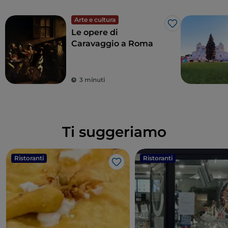
Arte e cultura
Like
Le opere di
Caravaggio a Roma
3 minuti
Ti suggeriamo
Ristoranti
Ristoranti
Like