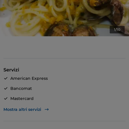
1/10
Servizi
American Express
Bancomat
Mastercard
TheFork PAY
Mostra altri servizi
Unionpay via TheFork PAY
Visa