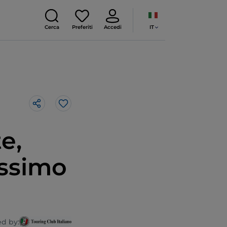
IT
Cerca
Preferiti
Accedi
Like
e,
issimo
d by: