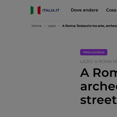
Dove andare
Cosa
Home
Lazio
A Roma: Testaccio tra arte, arche
Meta turistica
LAZIO. A ROMA N
A Roma
arche
stree