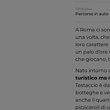
TIPOLOGIA
Percorso in auto
A Roma ci sono
una volta, che
loro caratter
un paio d’ore 
che giocano, t
Nato intorno a
turistico ma 
Testaccio è da
botteghe e vec
anche il quart
pizzicaroli di