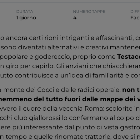
DURATA
NUMERO TAPPE
DIFF
1 giorno
4
Faci
 ancora certi rioni intriganti e affascinanti, 
 sono diventati alternativi e creativi mantenen
e popolare e godereccio, proprio come
Testac
in giro per capirlo. Gli anziani che chiacchier
utto contribuisce a un’idea di familiarità e co
 monte dei Cocci e dalle radici operaie,
non 
nemmeno del tutto fuori dalle mappe dei vi
vvero il cuore della vecchia Roma: scolorite i
chi club giallorossi lo confermano al colpo d
iere più interessante dal punto di vista gastr
 un tempo e quelle rinomate trattorie, dove si 