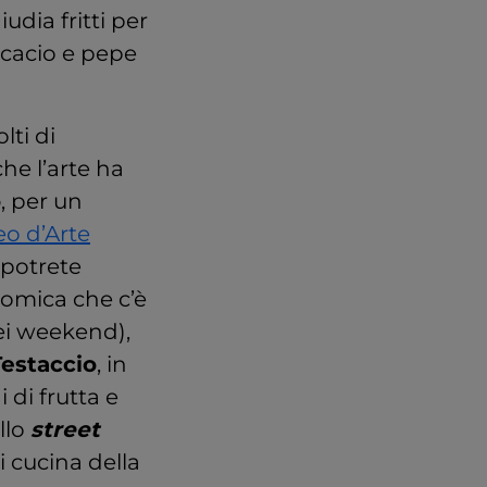
udia fritti per
 cacio e pepe
lti di
he l’arte ha
o
, per un
o d’Arte
 potrete
nomica che c’è
nei weekend),
estaccio
, in
di frutta e
llo
street
i cucina della