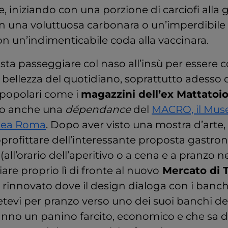
 iniziando con una porzione di carciofi alla gi
n una voluttuosa carbonara o un’imperdibile
n un’indimenticabile coda alla vaccinara.
sta passeggiare col naso all’insù per essere co
 bellezza del quotidiano, soprattutto adesso c
 popolari come i
magazzini dell’ex Mattatoi
to anche una
dépendance
del
MACRO, il Muse
nea Roma
. Dopo aver visto una mostra d’arte,
profittare dell’interessante proposta gastro
 (all’orario dell’aperitivo o a cena e a pranzo 
re proprio lì di fronte al nuovo
Mercato di T
innovato dove il design dialoga con i banchi 
etevi per pranzo verso uno dei suoi banchi de
iranno un panino farcito, economico e che sa d