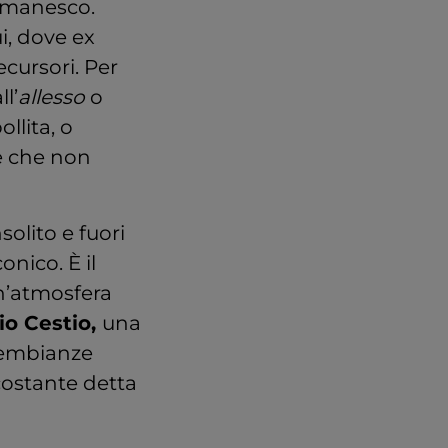
omanesco.
i, dove ex
ecursori. Per
l’
allesso
o
llita, o
e che non
olito e fuori
nico. È il
un’atmosfera
io Cestio,
una
sembianze
costante detta