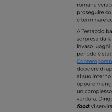
romana verace,
proseguire co
e terminare co
A Testaccio ba
sorpresa dalla
invaso luoghi
periodo è sta
Contempora
decidere di ap
al suo interno
oppure mangia
un complesso r
verdura. Dirig
food
: vi serv