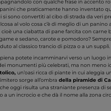
pagnandolo con qualche frase in accento r
 panini che praticamente hanno inventato qu
i si sono convertiti al cibo di strada da veri pr
osa al volo cosa c’è di meglio di un panino al
, cioè una ciabatta di pane farcita con carne bo
tegame e sedano, carote e pomodoro? Sempr
duto al classico trancio di pizza o a un supplì.
piena potete incamminarvi verso un luogo ins
dei monumenti più celebrati, ma non meno ico
tolico,
un’oasi ricca di piante in cui aleggia 
 cimitero sorge all’ombra
della piramide di Ca
che oggi risulta
una straniante presenza di 
o a un incrocio e che dà il nome alla zona cir