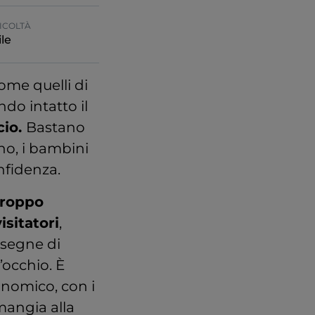
ICOLTÀ
le
come quelli di
do intatto il
cio.
Bastano
ano, i bambini
nfidenza.
troppo
sitatori
,
nsegne di
’occhio. È
onomico, con i
mangia alla