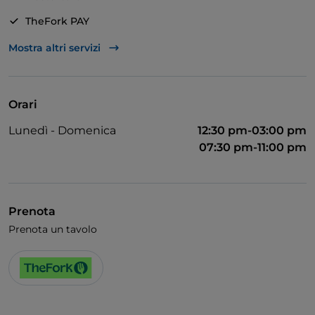
l'atmosfera piacevole e tranquilla. In alcuni periodi
dell'anno, gli ospiti vengono accolti nel giardino
TheFork PAY
esterno e hanno la possibilità di cenare all'aperto.
Unionpay via TheFork PAY
Mostra altri servizi
Visa
Accesso disabili
Orari
Animali ammessi
Lunedì - Domenica
12:30 pm-03:00 pm
Si parla inglese
07:30 pm-11:00 pm
Menù bambini
Wi-Fi
Prenota
Prenota un tavolo