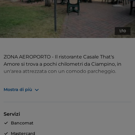
1/10
ZONA AEROPORTO - Il ristorante Casale That's
Amore si trova a pochi chilometri da Ciampino, in
un'area attrezzata con un comodo parcheggio.
QUALITÀ E GUSTO - Il menù spazia dalle pizze cotte
Mostra di più
nel forno a legna, leggere e digeribili, ai golosi fritti,
come i supplì e i fiori di zucca. Da non perdere anche
la carne alla brace e le specialità locali, dalla trippa ai
Servizi
fagioli con le cotiche.
Bancomat
AMBIENTE FAMIGLIARE - Il locale si caratterizza per
Mastercard