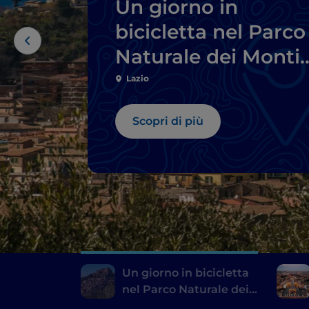
Un giorno in
bicicletta nel Parco
Naturale dei Monti
Simbruini, a due
Lazio
passi da Roma
Scopri di più
Un giorno in bicicletta
nel Parco Naturale dei
Monti Simbruini, a due