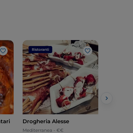
Ristoranti
Ristorant
Like
Like
tari
Drogheria Alesse
Navona S
Bistrot
Mediterranea - €€