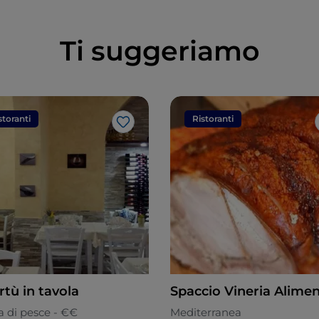
Ti suggeriamo
storanti
Ristoranti
Like
rtù in tavola
Spaccio Vineria Alimen
a di pesce - €€
Mediterranea