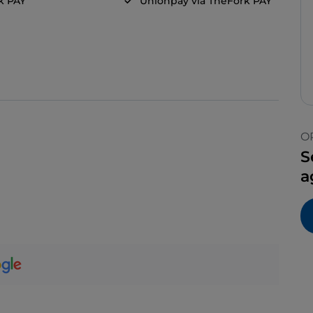
k PAY
Unionpay via TheFork PAY
O
S
a