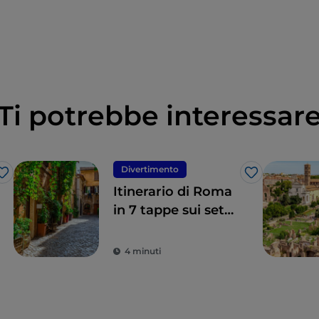
Ti potrebbe interessar
Divertimento
Like
Like
Itinerario di Roma
in 7 tappe sui set
della serie Skam
Italia, che i romani
4 minuti
vivono
quotidianamente