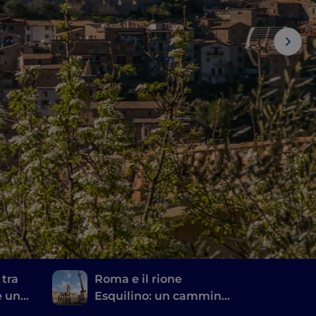
 tra
Roma e il rione
e un
Esquilino: un cammino
et
di spiritualità, storie e