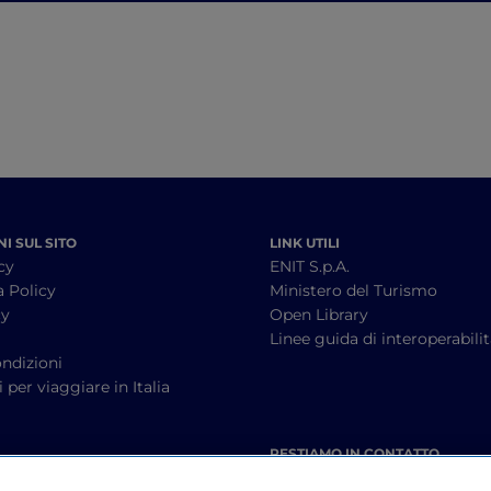
food
I SUL SITO
LINK UTILI
cy
ENIT S.p.A.
a Policy
Ministero del Turismo
cy
Open Library
à
Linee guida di interoperabili
ndizioni
 per viaggiare in Italia
RESTIAMO IN CONTATTO