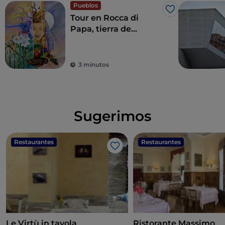
Pueblos
Me gusta
Tour en Rocca di
Papa, tierra de
historia centenaria y
leyendas
3 minutos
Sugerimos
Restaurantes
Restaurantes
Me gusta
Le Virtù in tavola
Ristorante Massimo