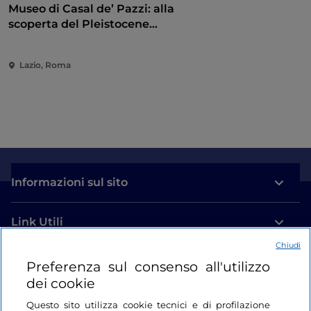
Museo di Casal de’ Pazzi: alla
scoperta del Pleistocene
attraverso un percorso
multisensoriale
Lazio, Roma
Informazioni sul sito
Link Utili
Chiudi
Login
Preferenza sul consenso all'utilizzo
dei cookie
Restiamo in contatto
Questo sito utilizza cookie tecnici e di profilazione