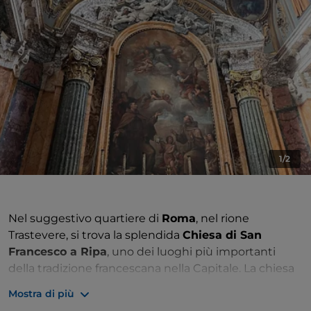
1/2
Nel suggestivo quartiere di
Roma
, nel rione
Trastevere, si trova la splendida
Chiesa di San
Francesco a Ripa
, uno dei luoghi più importanti
della tradizione francescana nella Capitale. La chiesa
sorge nei pressi dell’antico porto di Ripa Grande, da
Mostra di più
cui deriva il suo nome, e rappresenta un punto