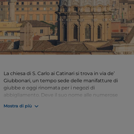
La chiesa di S. Carlo ai Catinari si trova in via de’
Giubbonari, un tempo sede delle manifatture di
giubbe e oggi rinomata per i negozi di
abbigliamento. Deve il suo nome alle numerose
botteghe di fabbricanti di catini un tempo presenti
Mostra di più
nel quartiere. Dedicata a san Carlo Borromeo, venne
eretta tra il 1612 e il 1620 da
Rosato Rosati
, che ne
realizzò anche la cupola.