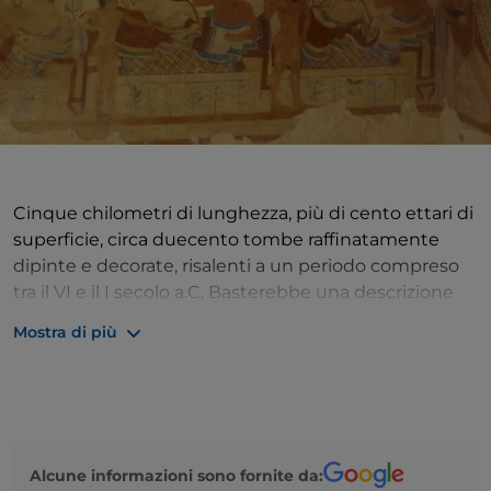
Cinque chilometri di lunghezza, più di cento ettari di
superficie, circa duecento tombe raffinatamente
dipinte e decorate, risalenti a un periodo compreso
tra il VI e il I secolo a.C. Basterebbe una descrizione
puramente numerica per convincere il viaggiatore a
Mostra di più
visitare la
necropoli dei Monterozzi
, ma ciò che
sbalordisce, oltre alle dimensioni dell’area
archeologica, sono la qualità e l’importanza di quello
che è stato rinvenuto.
Scendendo a pochi metri sotto terra si svela sulle
Alcune informazioni sono fornite da: