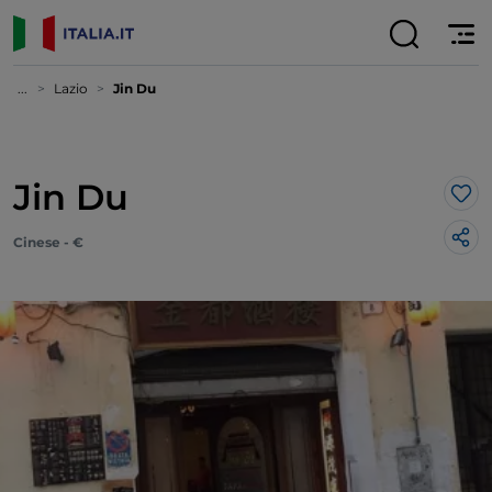
...
Lazio
Jin Du
Jin Du
Lik
Cinese - €