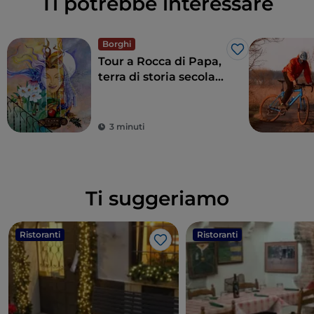
Ti potrebbe interessare
Borghi
Like
Tour a Rocca di Papa,
terra di storia secolare
e leggende
3 minuti
Ti suggeriamo
Ristoranti
Ristoranti
Like