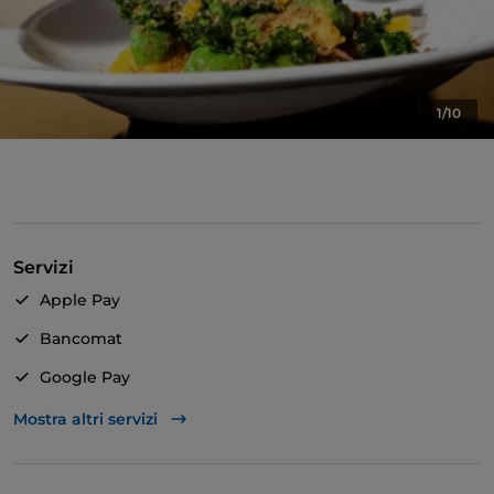
1/10
Servizi
Apple Pay
Bancomat
Google Pay
TheFork PAY
Mostra altri servizi
Unionpay via TheFork PAY
Visa