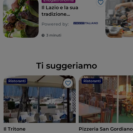
Enogastronomia
Like
Il Lazio e la sua
tradizione
gastronomica
Powered by:
popolare, un’eterna
scoperta
3 minuti
Ti suggeriamo
Ristoranti
Ristoranti
Like
Il Tritone
Pizzeria San Gordiano