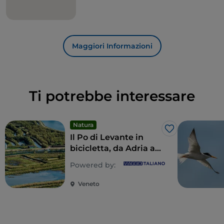
lasciandosi ispirare dalla luce del faro ha dato libero
sfogo alla sua penna.
Maggiori Informazioni
Ti potrebbe interessare
Natura
Like
Il Po di Levante in
bicicletta, da Adria a
Porto Caleri
Powered by:
Veneto