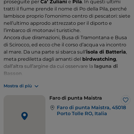
proseguite per
Ca’ Zuliani
e
Pila
. In questi ultimi
tratti il fiume prende il nome di Po della Pila, perché
lambisce proprio l’omonimo centro di pescatori: siete
nell’ultimo approdo attrezzato per il diporto e
l’imbarco di motonavi turistiche.
Ancora due diramazioni, Busa di Tramontana e Busa
di Scirocco, ed ecco che il corso d’acqua va incontro
al mare. Da una parte si sbarca sull’
isola di Batteria
,
meta prediletta dagli amanti del
birdwatching
,
dall’altra sull’argine da cui osservare la
laguna di
Basson
.
Ma ad attrarre la vostra attenzione sarà il
faro di
Mostra di più
Punta Maistra
, che s’innalza sull’ultimo lembo di
terraferma, con i suoi 45 metri d’altezza e 30
Faro di punta Maistra
chilometri di portata luminosa. Raggiungetelo in
Lik
Faro di punta Maistra, 45018
battello
, grazie alle numerose escursioni organizzate
Porto Tolle RO, Italia
dalle compagnie turistiche locali. Proprio qui lo
scrittore polesano Gian Antonio Cibotto ha
accompagnato il poeta Eugenio Montale, che