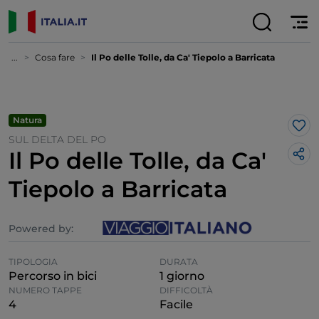
...
Cosa fare
Il Po delle Tolle, da Ca' Tiepolo a Barricata
Natura
Lik
SUL DELTA DEL PO
Il Po delle Tolle, da Ca'
Tiepolo a Barricata
Powered by:
TIPOLOGIA
DURATA
Percorso in bici
1 giorno
NUMERO TAPPE
DIFFICOLTÀ
4
Facile