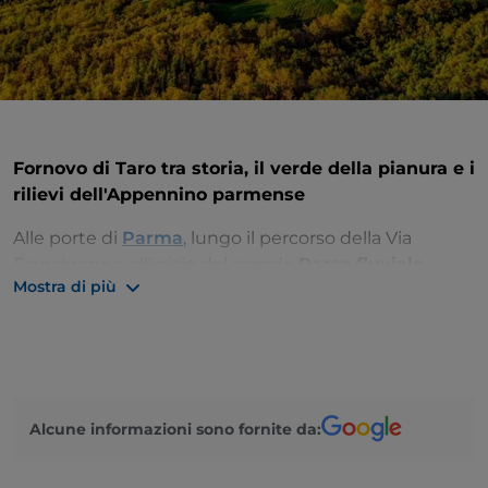
Fornovo di Taro tra storia, il verde della pianura e i
rilievi dell'Appennino parmense
Alle porte di
Parma
, lungo il percorso della Via
Francigena e all'inizio del grande
Parco fluviale
Mostra di più
regionale del Taro
, vi suggeriamo una visita a un
luogo carico di storia: il piccolo borgo di
Fornovo di
Taro
.
Situato sulle sponde del fiume, Fornovo di Taro fu
teatro della celebre battaglia combattuta nel 1495
Alcune informazioni sono fornite da:
tra l'esercito di Carlo VIII e quello della Lega Italiana. A
ricordo di quell'evento che portò numerose perdite a