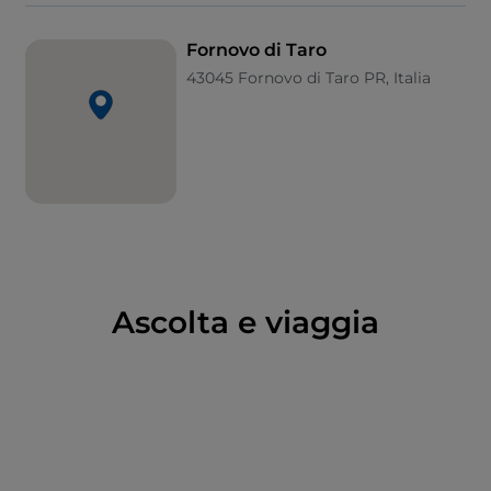
entrambi gli eserciti resta una lapide con testo dello
storico medievalista Lino Lionello Ghirardini.
Fornovo di Taro
43045 Fornovo di Taro PR, Italia
Alcune tappe imperdibili
Nonostante le dimensioni ridotte, una visita a
Fornovo di Taro vi porterà via ben più di qualche ora.
Tra i luoghi di maggior interesse turistico, situata al
centro del paese, figura la
Pieve romanica di Santa
Maria Assunta
, chiesa parrocchiale risalente al VIII
secolo.
Ascolta e viaggia
La sua facciata a capanna presenta una lastra che
richiama i pellegrini che nei secoli hanno fatto tappa
in questa località percorrendo l'antica Via Francigena
e una seconda lastra raffigurante le pene dell'inferno.
All'interno va segnalata la croce-reliquiario del XI-XII
secolo che reca l’immagine di un Cristo crocifisso