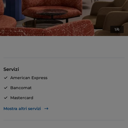
1/6
Servizi
American Express
Bancomat
Mastercard
TheFork PAY
Mostra altri servizi
Unionpay via TheFork PAY
Visa