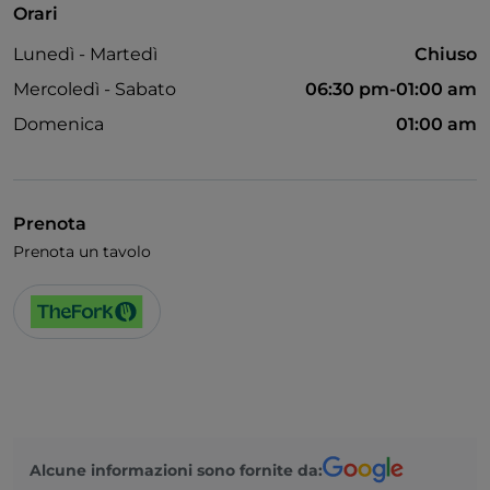
Orari
Accesso disabili
Lunedì - Martedì
Chiuso
Bagno per disabili
Mercoledì - Sabato
06:30 pm-01:00 am
Cocktail
Domenica
01:00 am
Si parla inglese
Area fumatori
Prenota
Wi-Fi
Prenota un tavolo
Alcune informazioni sono fornite da: