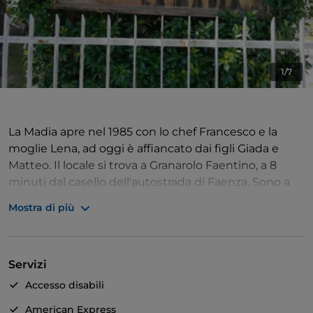
1/7
La Madia apre nel 1985 con lo chef Francesco e la
moglie Lena, ad oggi è affiancato dai figli Giada e
Matteo. Il locale si trova a Granarolo Faentino, a 8
minuti dal casello dell'autostrada di Faenza. Sono a
disposizione due sale: una principale col camino, che
Mostra di più
può ospitare fino a 60 persone, l'altra più riservata da
circa 24 posti. La cucina rispecchia la tradizione
romagnola, punto di forza la pasta fatta a mano (in
Servizi
menù sono presenti una 30ina di paste, senza
contare le nuove proposte che seguono le stagioni);
Accesso disabili
menzione speciale per i tagliolini allo spazzacamino,
American Express