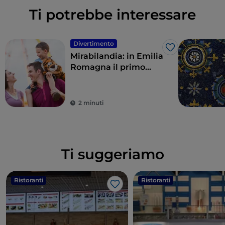
Ti potrebbe interessare
Divertimento
Like
Mirabilandia: in Emilia
Romagna il primo
parco divertimenti
d’Italia
2 minuti
Ti suggeriamo
Ristoranti
Ristoranti
Like