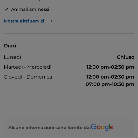
da scoprire. Non sono da meno gli antipasti e i
secondi, da provare il prosciutto al sangiovese
Animali ammessi
accompagnato, durante il periodo invernale, dalla
Asporto
Mostra altri servizi
polenta. Si conclude l'esperienza con i dolci, tutti fatti
in casa, con l'obbligo di assaggiare la torta di mele
Bagno per disabili
con crema caramellata. Il tutto potrà essere
Bancomat
accompagnato da una vasta scelta di vini che
Orari
Mastercard
racconta il territorio romagnolo.
Lunedì
Chiuso
Menù bambini
Martedì - Mercoledì
12:00 pm-02:30 pm
Pagamento con Satispay
Giovedì - Domenica
12:00 pm-02:30 pm
07:00 pm-10:30 pm
Parcheggio
Tavoli all'aperto
Visa
Alcune informazioni sono fornite da: