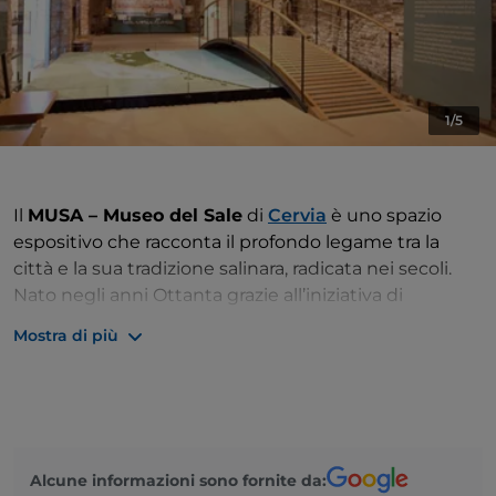
1/5
Il
MUSA – Museo del Sale
di
Cervia
è uno spazio
espositivo che racconta il profondo legame tra la
città e la sua tradizione salinara, radicata nei secoli.
Nato negli anni Ottanta grazie all’iniziativa di
Agostino Finchi
, un ex salinaro, e di altri cittadini
Mostra di più
appassionati, il museo ha trovato casa nel suggestivo
Magazzino del Sale “Torre”
, un edificio storico che
un tempo serviva per lo stoccaggio del sale.
Visitare il MUSA significa intraprendere un viaggio
nella
cultura del sale
, dove si intrecciano elementi
Alcune informazioni sono fornite da: