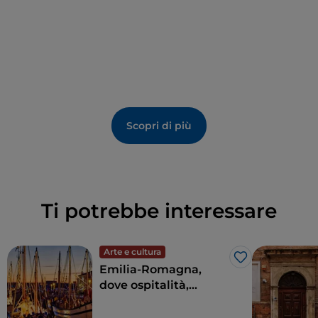
secondo le tecniche tradizionali, e i visitatori possono
assistere direttamente al lavoro dei salinari, vivendo
un’esperienza autentica e coinvolgente.
Riconosciuto come
Museo di Qualità
dalla Regione
Emilia-Romagna e parte del
Sistema Museale
Nazionale
, il MUSA non è solo un luogo di
Scopri di più
conservazione, ma anche un centro attivo di
educazione, ricerca e divulgazione
, dove si
promuove la conoscenza del patrimonio materiale e
immateriale legato alla civiltà del sale.
Ti potrebbe interessare
Arte e cultura
Like
Emilia-Romagna,
dove ospitalità,
divertimento e buona
cucina vi sedurranno