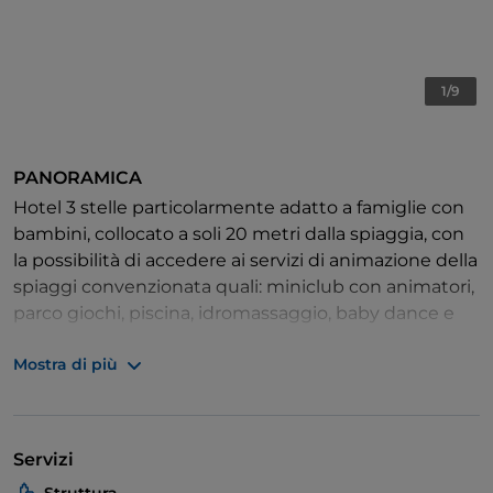
1/9
PANORAMICA
Hotel 3 stelle particolarmente adatto a famiglie con
bambini, collocato a soli 20 metri dalla spiaggia, con
la possibilità di accedere ai servizi di animazione della
spiaggi convenzionata quali: miniclub con animatori,
parco giochi, piscina, idromassaggio, baby dance e
tanto altro. In cucina l'attenzione è posta per le
Mostra di più
materie prime a km. zero, pesce fresco sia a pranzo
che a cena, con scelta tra 3 menù e buffet di
antipasti e verdure. Servizi accessori dell'hotel:
biciclette a disposizione della clientele, libero
Servizi
accesso alla rete WiFi, aria condizionata in camera e