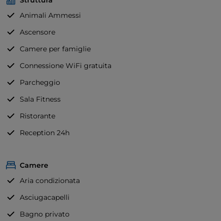
Struttura
nelle sale comuni, TV smart 32 pollici in camera,
balcone in ogni stanza. Particolarmente felice anche
Animali Ammessi
la posizione rispetto al centro distando soli 500 metri
Ascensore
dalla Piazza principale di Cattolica: Piazza Primo
Camere per famiglie
Maggio.
Connessione WiFi gratuita
Parcheggio
Sala Fitness
Ristorante
Reception 24h
Camere
Aria condizionata
Asciugacapelli
Bagno privato