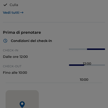
Culla
Vedi tutti
Scrivania
TV a schermo piatto
Terrazza Balcone
Prima di prenotare
Vista
Condizioni del check-in
CHECK-IN
Metodi di pagamento
Dalle ore 12:00
Bonifico
CHECK-OUT
Carta di credito
Fino alle 10:00
Pagamento in struttura