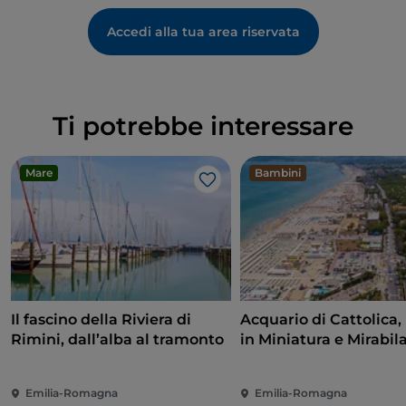
Accedi alla tua area riservata
Ti potrebbe interessare
Mare
Bambini
Like
Il fascino della Riviera di
Acquario di Cattolica, 
Rimini, dall’alba al tramonto
in Miniatura e Mirabilandia:
la Romagna a prova d
bambino
Emilia-Romagna
Emilia-Romagna