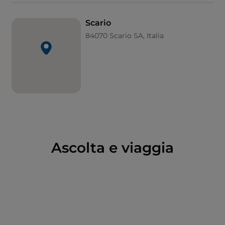
restare a stretto contatto con la natura e soprattutto
con il mare, sua anima dall’inizio dei tempi.
Scario
84070 Scario SA, Italia
Ascolta e viaggia