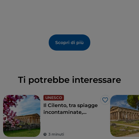
Scopri di più
Ti potrebbe interessare
UNESCO
Like
Il Cilento, tra spiagge
incontaminate,
natura selvaggia e
borghi accoglienti
3 minuti