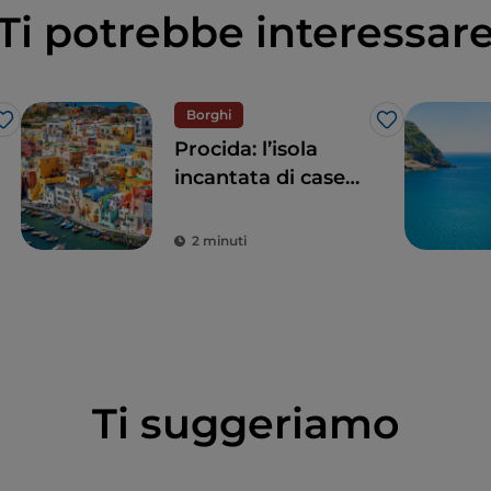
Ti potrebbe interessar
Borghi
Like
Like
Procida: l’isola
incantata di case
acquerello e mare
turchese
2 minuti
Ti suggeriamo