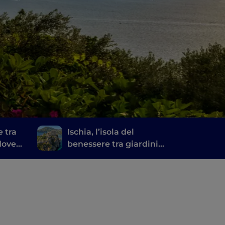
e tra
Ischia, l’isola del
dove
benessere tra giardini
 fuori
termali e sorgenti
naturali