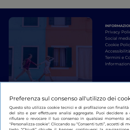
INFORMAZION
Privacy Poli
Social medi
Cookie Poli
Accessibilit
Termini e Co
Informazioni
Preferenza sul consenso all'utilizzo dei coo
Questo sito utilizza cookie tecnici e di profilazione con finali
del sito e per effettuare analisi aggregate. Puoi decidere a q
rifiutare o revocare il tuo consenso in qualsiasi momento ac
"Personalizza cookie". Cliccando su “Consenti tutti”, accetti di me
tasto “Chiudi” chiude il banner, continuerai la navigazione