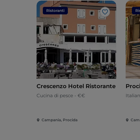
Ristoranti
Ri
Like
Crescenzo Hotel Ristorante
Proc
Cucina di pesce - €€
Italia
Campania, Procida
Camp