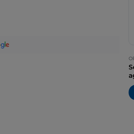
O
S
a