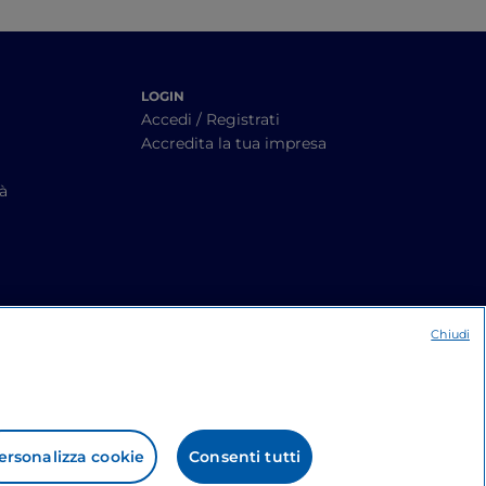
LOGIN
Accedi / Registrati
Accredita la tua impresa
tà
Chiudi
ersonalizza cookie
Consenti tutti