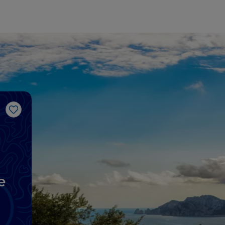
Like
e