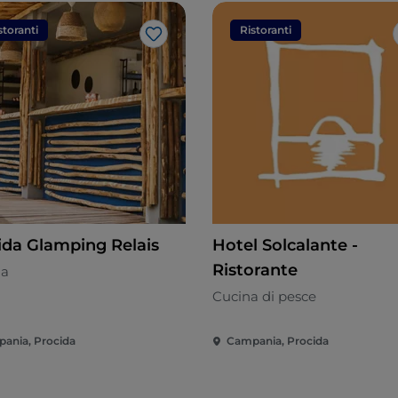
storanti
Ristoranti
Like
ida Glamping Relais
Hotel Solcalante -
Ristorante
na
Cucina di pesce
ania, Procida
Campania, Procida