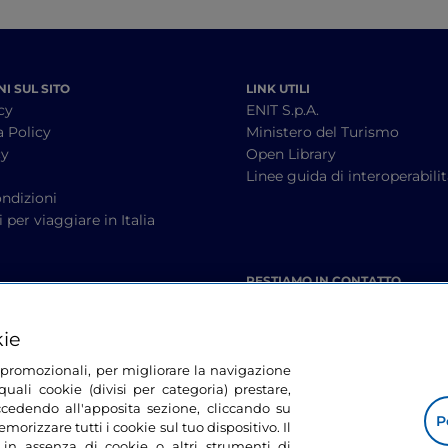
I SUL SITO
LINK UTILI
cy
ENIT S.p.A.
a Policy
Ministero del Turismo
cy
Open Library
à
Linee guida di interoperabili
ndizioni
 per viaggiare in Italia
RESTIAMO IN CONTATTO
kie
tà promozionali, per migliorare la navigazione
uali cookie (divisi per categoria) prestare,
cedendo all'apposita sezione, cliccando su
P
morizzare tutti i cookie sul tuo dispositivo. Il
 in assenza di cookie o altri strumenti di