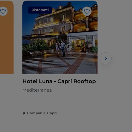
Ristoranti
Ristorant
Like
Like
Hotel Luna - Capri Rooftop
Alimenta
Mediterranea
Italiana
Campania, Capri
Campania, 