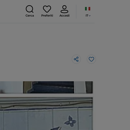
IT
Cerca
Preferiti
Accedi
Like