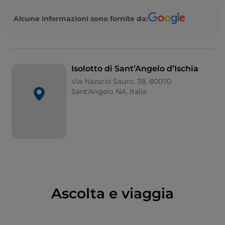
utilizzata sin dall'epoca romana. L’isolotto è privo di
Alcune informazioni sono fornite da:
traffico automobilistico e offre un’atmosfera di pace e
tranquillità. La
chiesa di S. Michele Arcangelo
,
situata in cima all’isolotto, offre una vista panoramica
mozzafiato.
Isolotto di Sant’Angelo d’Ischia
Via Nazario Sauro, 38, 80070
Sant'Angelo NA, Italia
Ascolta e viaggia