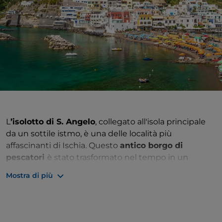
L
’isolotto di S. Angelo
, collegato all'isola principale
da un sottile istmo, è una delle località più
affascinanti di Ischia. Questo
antico borgo di
pescatori
è stato trasformato nel tempo in un
esclusivo centro turistico, pur mantenendo intatto il
Mostra di più
suo fascino originario. Le
case bianche e colorate
,
arrampicate sulla roccia, contrastano con il blu
intenso del mare. S. Angelo è famoso per le sue
sorgenti termali
, come la fonte di Cavascura,